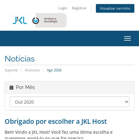
Login
Registrar
Visualizar carrinho
Alter
nave
Notícias
Suporte
Anúncios
Ago 2026
Por Mês
Obrigado por escolher a JKL Host
Bem Vindo a JKL Host! Você fez uma ótima escolha e
queremos apoiá-lo no que for preciso.